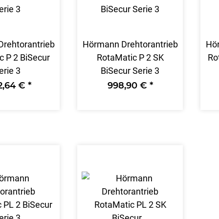
rehtorantrieb
Hörmann Drehtorantrieb
Hör
c P 2 BiSecur
RotaMatic P 2 SK
Ro
erie 3
BiSecur Serie 3
42,64 €
*
998,90 €
*