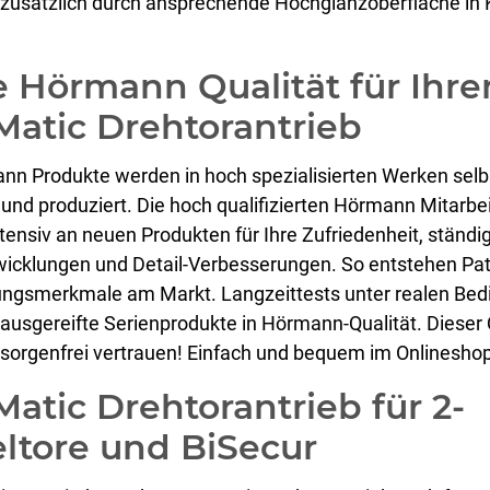
zusätzlich durch ansprechende Hochglanzoberfläche in K
e Hörmann Qualität für Ihre
Matic Drehtorantrieb
nn Produkte werden in hoch spezialisierten Werken selb
 und produziert. Die hoch qualifizierten Hörmann Mitarbe
ntensiv an neuen Produkten für Ihre Zufriedenheit, ständi
wicklungen und Detail-Verbesserungen. So entstehen Pa
lungsmerkmale am Markt. Langzeittests unter realen Be
 ausgereifte Serienprodukte in Hörmann-Qualität. Dieser 
 sorgenfrei vertrauen! Einfach und bequem im Onlineshop
atic Drehtorantrieb für 2-
eltore und BiSecur