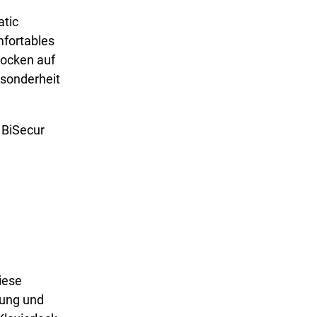
atic
mfortables
rocken auf
esonderheit
 BiSecur
iese
lung und