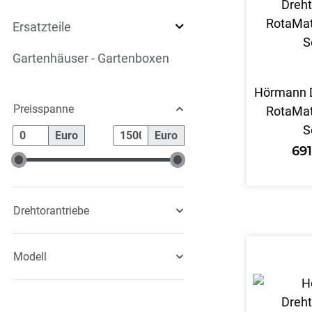
Ersatzteile
Gartenhäuser - Gartenboxen
Hörmann D
Preisspanne
RotaMat
S
Euro
Euro
69
Drehtorantriebe
Modell