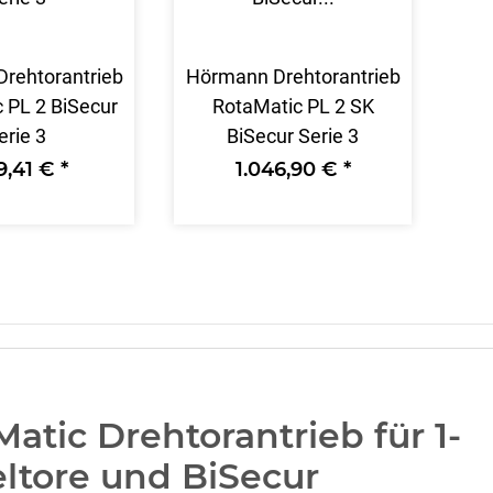
rehtorantrieb
Hörmann Drehtorantrieb
 PL 2 BiSecur
RotaMatic PL 2 SK
erie 3
BiSecur Serie 3
89,41 €
*
1.046,90 €
*
atic Drehtorantrieb für 1-
eltore und BiSecur