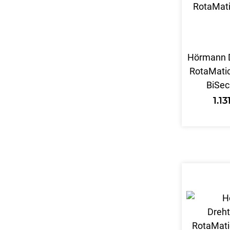
Hörmann D
RotaMatic
BiSec
1.1