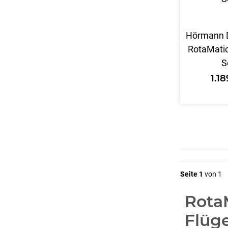
Hörmann D
RotaMatic
S
1.1
Seite 1
von 1
RotaM
Flüg