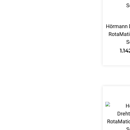
Hörmann D
RotaMati
S
1.1