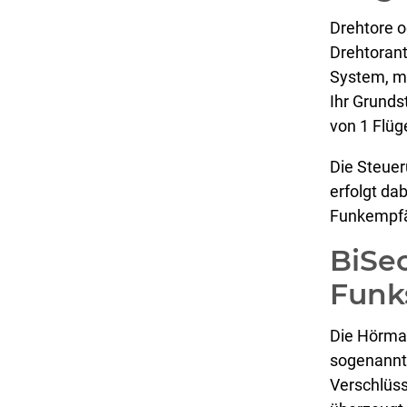
Drehtore o
Drehtorant
System, mi
Ihr Grunds
von 1 Flüg
Die Steuer
erfolgt da
Funkempfä
BiSec
Funk
Die Hörma
sogenannte
Verschlüss