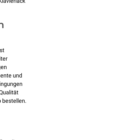
lavierlack
n
st
iter
gen
tente und
dingungen
Qualität
 bestellen.