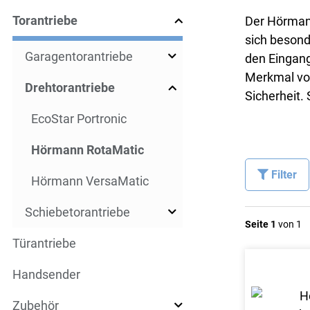
Torantriebe
Der Hörmann
sich besond
Garagentorantriebe
den Eingang
Merkmal von
Drehtorantriebe
Sicherheit. 
EcoStar Portronic
Hörmann RotaMatic
Filter
Hörmann VersaMatic
Schiebetorantriebe
Seite 1
von 1
Türantriebe
Handsender
Zubehör