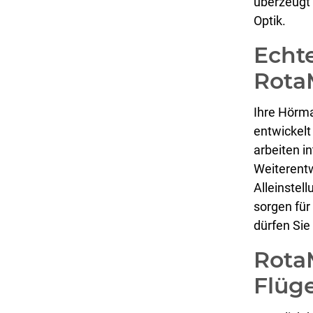
überzeugt 
Optik.
Echt
Rota
Ihre Hörma
entwickelt
arbeiten i
Weiterent
Alleinstel
sorgen für
dürfen Sie
RotaM
Flüg