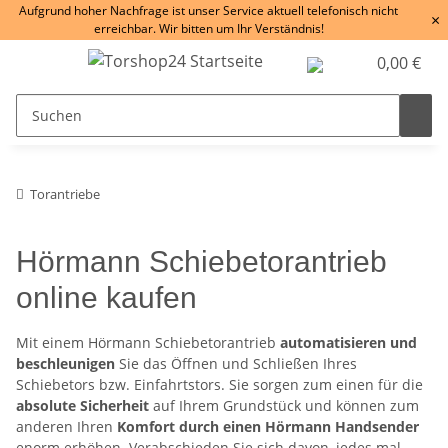
Aufgrund hoher Nachfrage ist unser Service aktuell telefonisch nicht
×
erreichbar. Wir bitten um Ihr Verständnis!
0,00 €
Torantriebe
Hörmann Schiebetorantrieb
online kaufen
Mit einem Hörmann Schiebetorantrieb
automatisieren und
beschleunigen
Sie das Öffnen und Schließen Ihres
Schiebetors bzw. Einfahrtstors. Sie sorgen zum einen für die
absolute Sicherheit
auf Ihrem Grundstück und können zum
anderen Ihren
Komfort durch einen Hörmann Handsender
enorm erhöhen. Verabschieden Sie sich davon, jedes mal