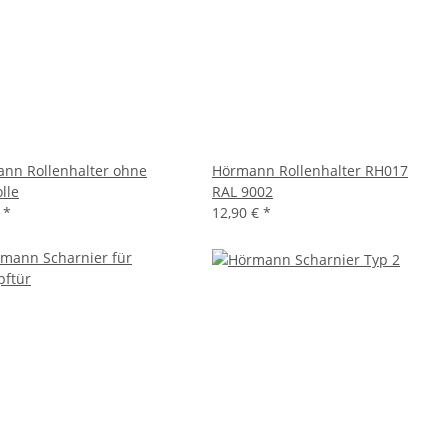
nn Rollenhalter ohne
Hörmann Rollenhalter RH017
lle
RAL 9002
€
*
12,90 €
*