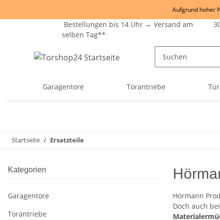
Aufgrund hoher Na
Bestellungen bis 14 Uhr → Versand am
30
selben Tag**
Garagentore
Torantriebe
Tür
Startseite
Ersatzteile
Kategorien
Hörman
Garagentore
Hörmann Produ
Doch auch bei
Torantriebe
Materialerm