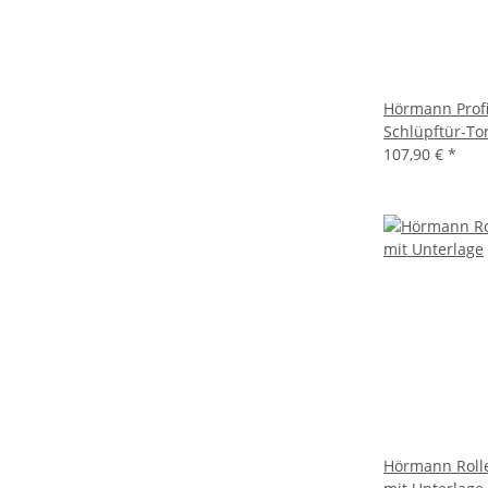
Hörmann Profi
Schlüpftür-To
107,90 €
*
Hörmann Roll