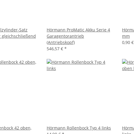
lzylinder-Satz
Hörmann ProMatic Akku Serie 4
Hörma
r gleichschließend
Garagentorantrieb
mm
(Antriebskopf)
0,90 
546,57 €
*
enbock 42 oben,
Hörmann Rollenbock Typ 4 links
Hörma