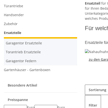
Ersatzteil
für 
Türantriebe
für Ihren Beda
Unterkategorie
Handsender
welches Produk
Zubehör
Für welc
Ersatzteile
Ersatzteile 
Garagentor Ersatzteile
Torantrieb Ersatzteile
zu den Gara
Garagentor Federn
Gartenhäuser - Gartenboxen
Besondere Artikel
Sortierung
Preisspanne
Filter
Euro
Euro