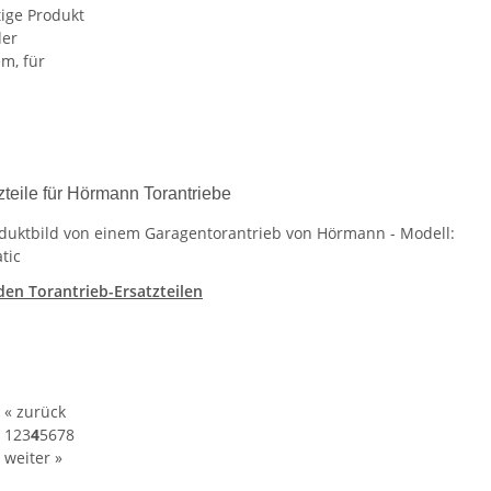
tige Produkt
der
em, für
zteile für Hörmann Torantriebe
den Torantrieb-Ersatzteilen
« zurück
1
2
3
4
5
6
7
8
weiter »