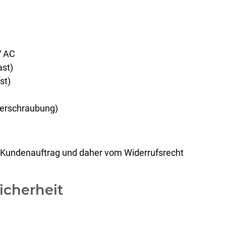
V AC
ast)
t)
Verschraubung)
 im Kundenauftrag und daher vom Widerrufsrecht
icherheit