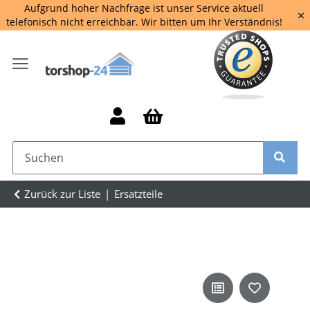
Aufgrund hoher Nachfrage ist unser Service aktuell
×
telefonisch nicht erreichbar. Wir bitten um Ihr Verständnis!
Zurück zur Liste
Ersatzteile