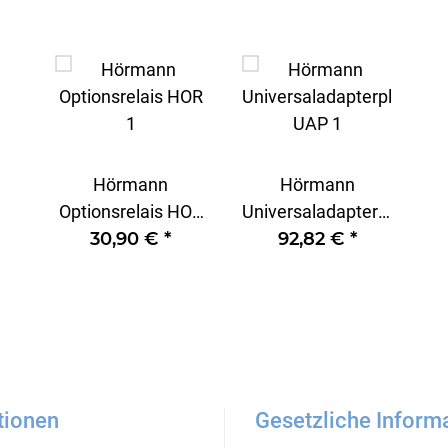
Hörmann
Hörmann
Optionsrelais HOR
Universaladapterplatine
30,90 €
1
*
92,82 €
UAP 1
*
tionen
Gesetzliche Inform