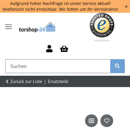
Aufgrund hoher Nachfrage ist unser Service aktuell
×
telefonisch nicht erreichbar. Wir bitten um Ihr Verständnis!
Zurück zur Liste
Ersatzteile